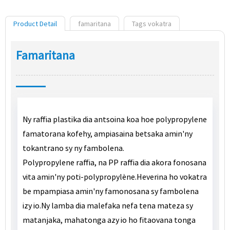
Product Detail
famaritana
Tags vokatra
Famaritana
Ny raffia plastika dia antsoina koa hoe polypropylene
famatorana kofehy, ampiasaina betsaka amin'ny
tokantrano sy ny fambolena.
Polypropylene raffia, na PP raffia dia akora fonosana
vita amin'ny poti-polypropylène.Heverina ho vokatra
be mpampiasa amin'ny famonosana sy fambolena
izy io.Ny lamba dia malefaka nefa tena mateza sy
matanjaka, mahatonga azy io ho fitaovana tonga