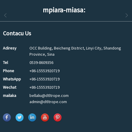
mpiara-miasa:
Contacu Us
Adiresy
OCC Building, Beicheng District, Linyi City, Shandong
Province, Sina
Tel
0539-8609356
Phone
+86-15553920719
WhatsApp
+86-15553920719
Wechat
+86-15553920719
mailaka
bellaliu@dtltrope.com
admin@dtltrope.com