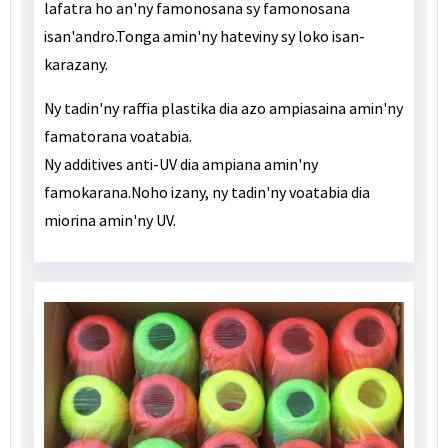
lafatra ho an'ny famonosana sy famonosana
isan'andro.Tonga amin'ny hateviny sy loko isan-
karazany.
Ny tadin'ny raffia plastika dia azo ampiasaina amin'ny
famatorana voatabia.
Ny additives anti-UV dia ampiana amin'ny
famokarana.Noho izany, ny tadin'ny voatabia dia
miorina amin'ny UV.