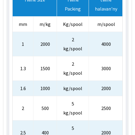
Packing
halavan'ny
f
mm
m/kg
Kg/spool
m/spool
2
1
2000
4000
kg/spool
2
1.3
1500
3000
kg/spool
1.6
1000
kg/spool
2000
5
2
500
2500
kg/spool
5
2.5
400
2000