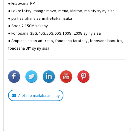
● Fitaovana: PP
● Loko: fotsy, manga mavo, mena, Maitso, mainty sy ny sisa
● pp fisarahana sarimihetsika fisaka
● Spec 2-15CM sakany
● Fonosana: 25G,40G,50G,60G,100G, 200G sy ny sisa
● Ampiasaina ao an-trano, fonosana taratasy, fonosana baoritra,
fonosana DIY sy ny sisa
Alefaso mailaka aminay