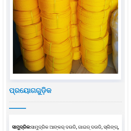
ପ୍ରୟୋଗଗୁଡ଼ିକ
ସାମୁଦ୍ରିକ:
ସାମୁଦ୍ରିକ ଆଙ୍କର୍ ଦଉଡି, ଗାଇଡ୍ ଦଉଡି, ସ୍ଲିଙ୍ଗ୍,