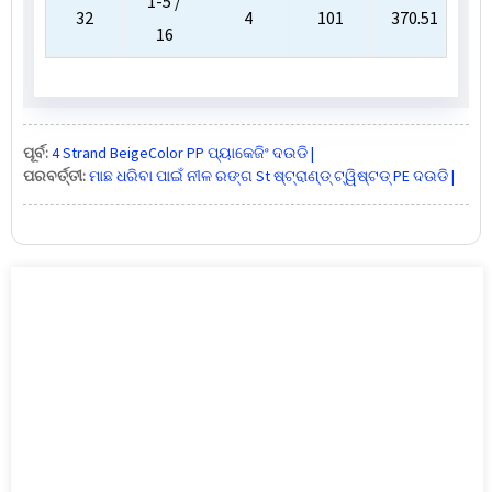
1-5 /
32
4
101
370.51
1
16
ପୂର୍ବ:
4 Strand BeigeColor PP ପ୍ୟାକେଜିଂ ଦଉଡି |
ପରବର୍ତ୍ତୀ:
ମାଛ ଧରିବା ପାଇଁ ନୀଳ ରଙ୍ଗ St ଷ୍ଟ୍ରାଣ୍ଡ୍ ଟ୍ୱିଷ୍ଟଡ୍ PE ଦଉଡି |