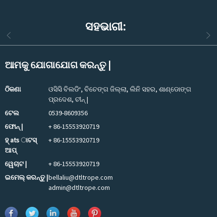
ସହଭାଗୀ:
ଆମକୁ ଯୋଗାଯୋଗ କରନ୍ତୁ |
ଠିକଣା
ଓସିସି ବିଲଡିଂ, ବିଚେଙ୍ଗ ଜିଲ୍ଲା, ଲିନି ସହର, ଶାଣ୍ଡୋଙ୍ଗ
ପ୍ରଦେଶ, ଚୀନ୍ |
ଟେଲ
0539-8609356
ଫୋନ୍ |
+ 86-15553920719
ହ୍ ats ାଟସ୍
+ 86-15553920719
ଆପ୍
ୱେଚାଟ |
+ 86-15553920719
ଇମେଲ୍ କରନ୍ତୁ |
bellaliu@dtltrope.com
admin@dtltrope.com