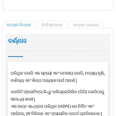
ଉତ୍ପାଦ ବିବରଣୀ
ନିର୍ଦ୍ଦିଷ୍ଟକରଣ
ଉତ୍ପାଦ ଟ୍ୟାଗ୍ସ |
ବର୍ଣ୍ଣନା
ପଲିଥିନ ଦଉଡି ଏକ ସ୍ଥାୟୀ ଏବଂ ନମନୀୟ ଦଉଡି, ମତ୍ସ୍ୟ କୃଷି,
ବାଣିଜ୍ୟ ଏବଂ ଶିଳ୍ପ ଅଭ୍ୟାସ ପାଇଁ ଆଦର୍ଶ |
ଦଉଡିଟି ଫ୍ଲୋଟିଙ୍ଗ୍ କିନ୍ତୁ ପଲିପ୍ରୋପିଲିନ (ପିପି) ଦଉଡିଠାରୁ
ସାମାନ୍ୟ ଭାରୀ |
ଏହା ଉଚ୍ଚ-ସାନ୍ଦ୍ରତା ପଲିଥିନ (HDPE) ରେ ନିର୍ମିତ ଏବଂ
ଆର୍ଦ୍ରତା, UV ବିକିରଣ ଏବଂ ରାସାୟନିକ ପଦାର୍ଥ ପ୍ରତିରୋଧକ |