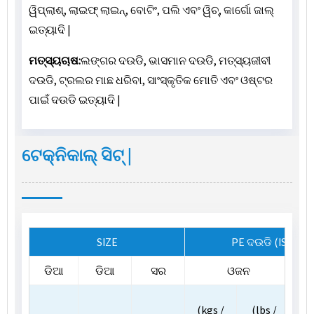
ୱିପ୍ଲାଶ୍, ଲାଇଫ୍ ଲାଇନ୍, ବୋଟିଂ, ପଲି ଏବଂ ୱିଚ୍, କାର୍ଗୋ ଜାଲ୍
ଇତ୍ୟାଦି |
ମତ୍ସ୍ୟଚାଷ:
ଲଙ୍ଗର ଦଉଡି, ଭାସମାନ ଦଉଡି, ମତ୍ସ୍ୟଜୀବୀ
ଦଉଡି, ଟ୍ରଲର ମାଛ ଧରିବା, ସାଂସ୍କୃତିକ ମୋତି ଏବଂ ଓଷ୍ଟର
ପାଇଁ ଦଉଡି ଇତ୍ୟାଦି |
ଟେକ୍ନିକାଲ୍ ସିଟ୍ |
SIZE
PE ଦଉଡି (ISO 230
ଡିଆ
ଡିଆ
ସର
ଓଜନ
(
(kgs /
(lbs /