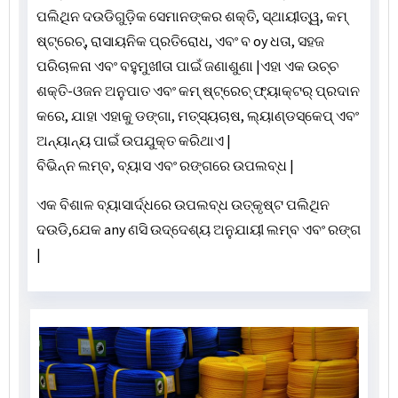
ପଲିଥିନ ଦଉଡିଗୁଡ଼ିକ ସେମାନଙ୍କର ଶକ୍ତି, ସ୍ଥାୟୀତ୍ୱ, କମ୍
ଷ୍ଟ୍ରେଚ୍, ରାସାୟନିକ ପ୍ରତିରୋଧ, ଏବଂ ବ oy ଧତା, ସହଜ
ପରିଚାଳନା ଏବଂ ବହୁମୁଖୀତା ପାଇଁ ଜଣାଶୁଣା |ଏହା ଏକ ଉଚ୍ଚ
ଶକ୍ତି-ଓଜନ ଅନୁପାତ ଏବଂ କମ୍ ଷ୍ଟ୍ରେଚ୍ ଫ୍ୟାକ୍ଟର୍ ପ୍ରଦାନ
କରେ, ଯାହା ଏହାକୁ ଡଙ୍ଗା, ମତ୍ସ୍ୟଚାଷ, ଲ୍ୟାଣ୍ଡସ୍କେପ୍ ଏବଂ
ଅନ୍ୟାନ୍ୟ ପାଇଁ ଉପଯୁକ୍ତ କରିଥାଏ |
ବିଭିନ୍ନ ଲମ୍ବ, ବ୍ୟାସ ଏବଂ ରଙ୍ଗରେ ଉପଲବ୍ଧ |
ଏକ ବିଶାଳ ବ୍ୟାସାର୍ଦ୍ଧରେ ଉପଲବ୍ଧ ଉତ୍କୃଷ୍ଟ ପଲିଥିନ
ଦଉଡି,
ଯେକ any ଣସି ଉଦ୍ଦେଶ୍ୟ ଅନୁଯାୟୀ ଲମ୍ବ ଏବଂ ରଙ୍ଗ
|