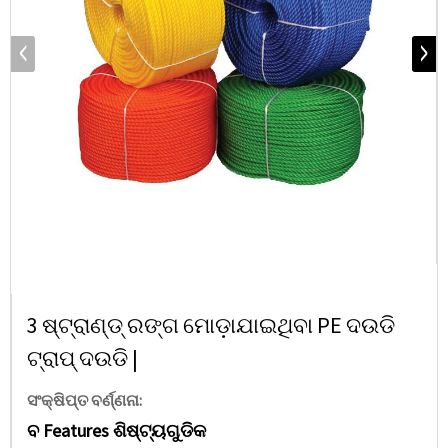
3 ଷ୍ଟ୍ରାଣ୍ଡ୍ ରଙ୍ଗ ମୋଡ଼ାଯାଇଥିବା PE ଦଉଡି
ଟ୍ରାପ୍ ଦଉଡି |
ସଂକ୍ଷିପ୍ତ ବର୍ଣ୍ଣନା:
ବ Features ଶିଷ୍ଟ୍ୟଗୁଡିକ