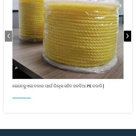
ଭେନେଜୁଏଲା ବଜାର ପାଇଁ ରିଲ୍ସ ସହିତ ହଳଦିଆ PE ଦଉଡି |
ରଙ୍ଗ 