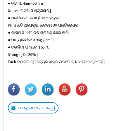
● ବ୍ୟାସ: 4mm-60mm
Ucture ଗଠନ: 3 ଷ୍ଟ୍ରାଣ୍ଡ୍ |
● ଶକ୍ତିଶାଳୀ, ସ୍ଥାୟୀ ଏବଂ ହାଲୁକା |
PP ଦଉଡି ଅପେକ୍ଷା ଉତ୍ତମ UV ପ୍ରତିରୋଧକ |
● ଭାସମାନ ଏବଂ ଜଳ ଗ୍ରହଣ କରେ ନାହିଁ |
● ମାଧ୍ୟାକର୍ଷଣ: 0.96g / cm3 |
● ତରଳିବା ପଏଣ୍ଟ: 165 ℃
ବ ong ଼ିବା: 26% |
Each ଦଉଡିର ପ୍ରତ୍ୟେକ ଖଣ୍ଡ ଉପରେ କ No ଣସି ଖଣ୍ଡ ନାହିଁ |
ଆମକୁ ଇମେଲ୍ ପଠାନ୍ତୁ |