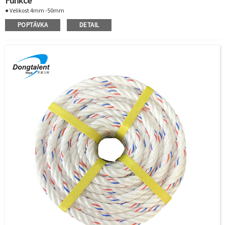
Funkce
● Velikost 4mm -50mm
● Barva světle modrá s modrým indikátorem
POPTÁVKA
DETAIL
● Prémiová třída
● Ekonomické a všestranné
● Specifická hmotnost:0,91
● Plave a lze jej skladovat mokrý nebo suchý.Prodloužení:21 % při přetržení
● Bod tání:165°C
● Dobrá odolnost vůči rozpouštědlům a chemikáliím
● UV stabilizovaný