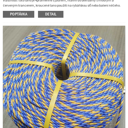
Vlastnosti: toto lano je 4pramenné s jádrem, hlavní do bílé barvy s modrým a
červeným trancerem, kroucené lano použití na rybářskou síť nebo balení něčeho.
hlavní použití materiálu pp, vypadá tvrdě a má vyšší pevnost v přetržení.
POPTÁVKA
DETAIL