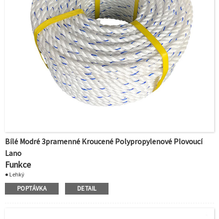
Bílé Modré 3pramenné Kroucené Polypropylenové Plovoucí
Lano
Funkce
● Lehký
● Vysoká pevnost
POPTÁVKA
DETAIL
● Odolné vůči hnilobě a vodě
● Silný, odolný a lehký
● Plave a neabsorbuje vodu ani se nesráží
● Gravitace: 0,91 g/cm3