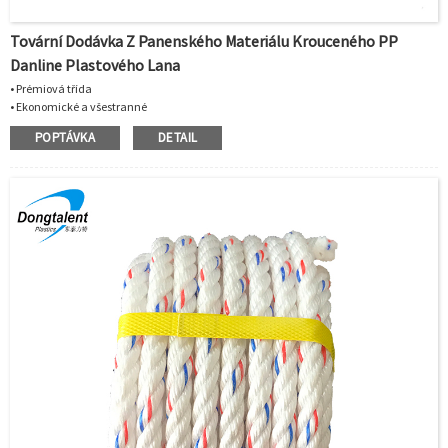
Tovární Dodávka Z Panenského Materiálu Krouceného PP
Danline Plastového Lana
• Prémiová třída
• Ekonomické a všestranné
• Specifická hmotnost:0,91
POPTÁVKA
DETAIL
•Pluje a lze jej skladovat mokrý nebo suchý
• Prodloužení: 21 % při přetržení
• Bod tání: 165 °C
• Dobrá odolnost vůči rozpouštědlům a chemikáliím
• Použití pro rybolov, moře, akvakulturu