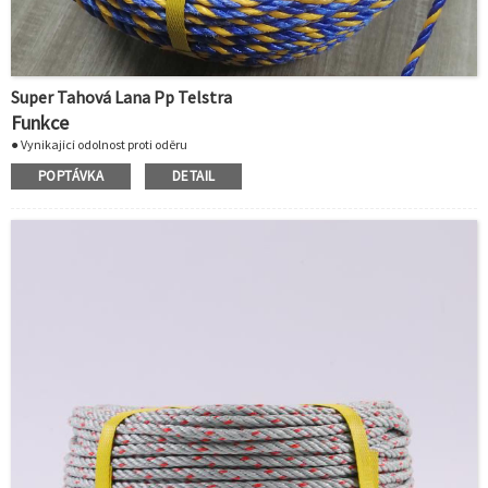
Super Tahová Lana Pp Telstra
Funkce
● Vynikající odolnost proti oděru
● Žádná ztráta pevnosti za mokra
POPTÁVKA
DETAIL
● Skladováno za mokra
● Odolává hnilobě a plísním
● Super manipulace
● Snadno se spojuje
● Průměr: 6mm
● Délka： 400m
● Struktura: 3 pramen
● Barva: modrá a bílá nebo dle požadavků zákazníka.
● Balení: Cívka s plastovým smršťovacím sáčkem