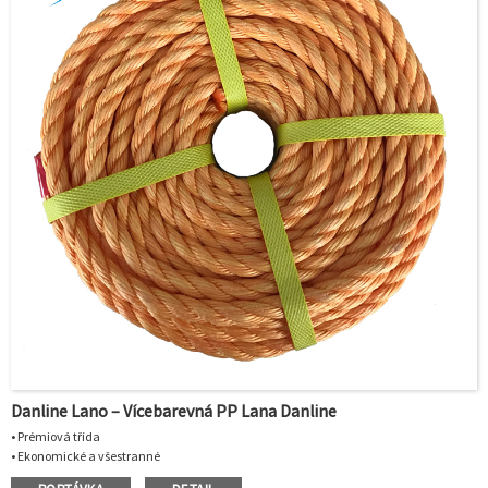
Danline Lano – Vícebarevná PP Lana Danline
• Prémiová třída
• Ekonomické a všestranné
• Specifická hmotnost:0,91