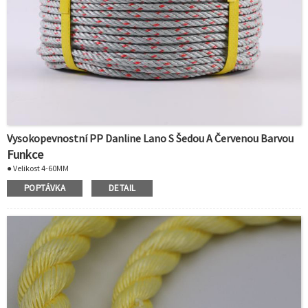
Vysokopevnostní PP Danline Lano S Šedou A Červenou Barvou
Funkce
● Velikost 4-60MM
● Šedá barva s červeným indikátorem
POPTÁVKA
DETAIL
● Délku lze přizpůsobit
● Vynikající odolnost proti oděru
● Žádná ztráta pevnosti za mokra
● Skladuje mokré
● Odolává hnilobě a plísním
● Vynikající manipulace
● Plave ve vodě
● Snadno se spojuje