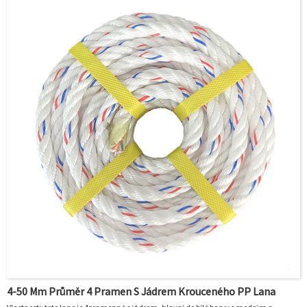
● Bod tání: 165℃
● Tažnost: 21 %
● Lze spojovat
● Žádné spoje na každém kusu lana
4-50 Mm Průměr 4 Pramen S Jádrem Krouceného PP Lana