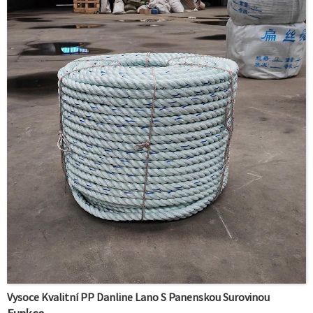
● Tažnost: 21 % při přetržení
● Bod tání:165°C
● Dobrá odolnost vůči rozpouštědlům a chemikáliím
Vysoce Kvalitní PP Danline Lano S Panenskou Surovinou