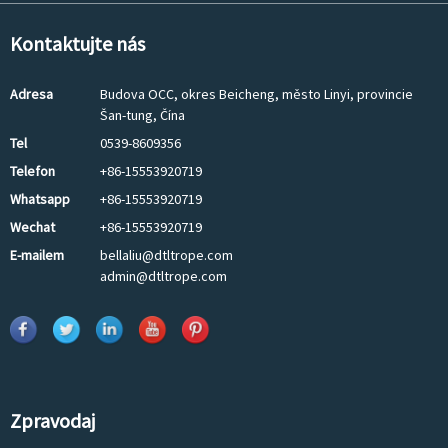
Kontaktujte nás
Adresa
Budova OCC, okres Beicheng, město Linyi, provincie
Šan-tung, Čína
Tel
0539-8609356
Telefon
+86-15553920719
Whatsapp
+86-15553920719
Wechat
+86-15553920719
E-mailem
bellaliu@dtltrope.com
admin@dtltrope.com
Zpravodaj