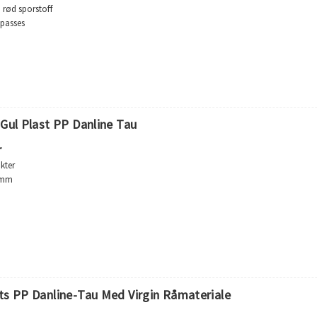
 rød sporstoff
lpasses
estyrke
tyrke når det er vått
ått
 og mugg
ndtering
 Gul Plast PP Danline Tau
r
kter
60mm
 allsidig
1
kan oppbevares vått eller tørt
21 % ved brudd
165°C
 mot løsemidler og kjemikalier
ts PP Danline-Tau Med Virgin Råmateriale