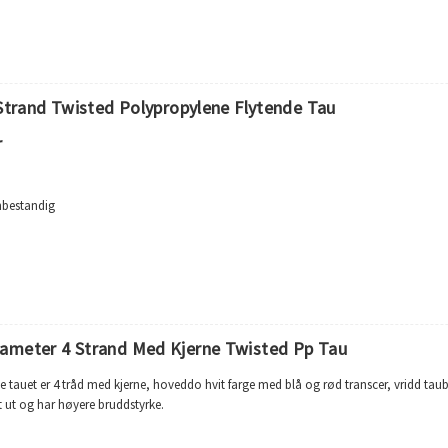
65°C
mot løsemidler og kjemikalier
e, marin, akvakultur
 Strand Twisted Polypropylene Flytende Tau
r
nbestandig
k og lett
rberer ikke vann eller krymper
 0,91g/cm3
 165 ℃
21 %
på hvert taustykke
ameter 4 Strand Med Kjerne Twisted Pp Tau
e tauet er 4 tråd med kjerne, hoveddo hvit farge med blå og rød transcer, vridd taub
t ut og har høyere bruddstyrke.