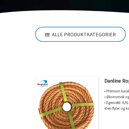
ALLE PRODUKTKATEGORIER
Danline Ro
• Premium karak
• Økonomisk og 
• Egenvekt: 0,91
•Den flyter og k
•Forlengelse:21
•Smeltepunkt:1
•God motstand 