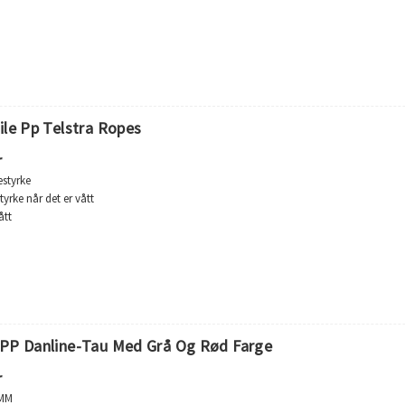
ile Pp Telstra Ropes
r
estyrke
tyrke når det er vått
ått
 og mugg
ing
mm
der
hvit eller som kundens ønsker.
 PP Danline-Tau Med Grå Og Rød Farge
pole med krympepose i plast
r
0MM