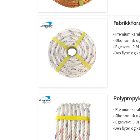
• Brukes til fisk
Fabrikkfor
• Premium karak
• Økonomisk og 
• Egenvekt: 0,91
•Den flyter og k
•Forlengelse:21
•Smeltepunkt:1
•God motstand 
• Brukes til fisk
Polypropyl
• Premium karak
• Økonomisk og 
• Egenvekt: 0,91
•Den flyter og k
•Forlengelse:21