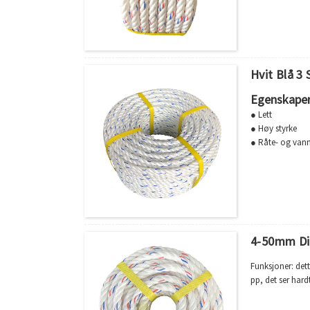
•Smeltepunkt:1
•God motstand 
• Brukes til fisk
Hvit Blå 3
Egenskape
● Lett
● Høy styrke
● Råte- og van
● Sterk, slitester
● Flyter og abso
● Tyngdekraft:
● Smeltepunkt:
● Forlengelse: 
● Kan skjøtes
● Ingen skjøter 
4-50mm Di
Funksjoner: dett
pp, det ser hard