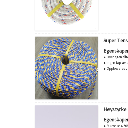
Super Tens
Egenskape
● Overlegen slit
● Ingen tap av s
● Oppbevares v
● Motstår råte
● Super håndter
● Lett skjøtes
● Diameter: 6
● Lengde: 400m
● Struktur: 3 trå
● Farge: blå og 
Høystyrke
● Emballasje: S
Egenskape
● Størrelse 4-6