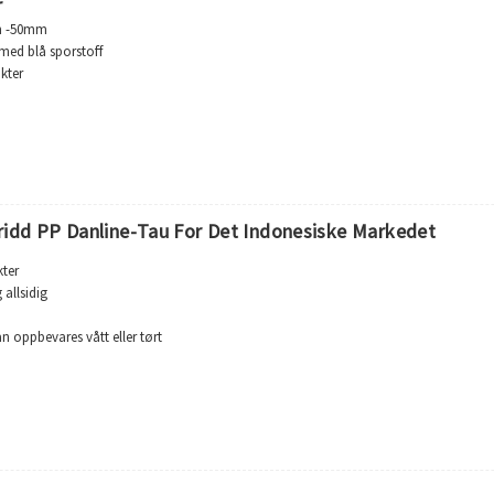
r
m -50mm
 med blå sporstoff
kter
 allsidig
1
kan lagres vått eller tørt. Forlengelse: 21 % ved brudd
165°C
 mot løsemidler og kjemikalier
ridd PP Danline-Tau For Det Indonesiske Markedet
ter
allsidig
an oppbevares vått eller tørt
 % ved brudd
65°C
mot løsemidler og kjemikalier
e, marin, akvakultur