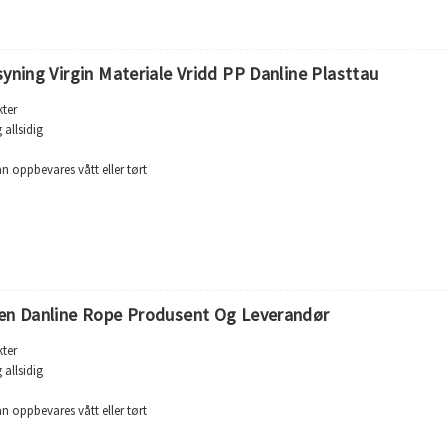
e, marin, akvakultur
syning Virgin Materiale Vridd PP Danline Plasttau
ter
allsidig
an oppbevares vått eller tørt
 % ved brudd
65°C
mot løsemidler og kjemikalier
e, marin, akvakultur
en Danline Rope Produsent Og Leverandør
ter
allsidig
an oppbevares vått eller tørt
 % ved brudd