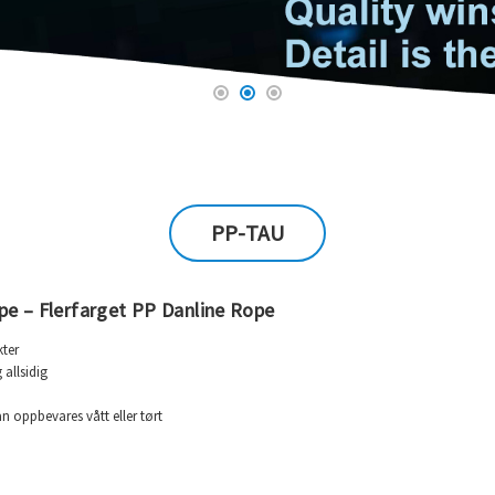
PP-TAU
pe – Flerfarget PP Danline Rope
ter
allsidig
an oppbevares vått eller tørt
 % ved brudd
65°C
mot løsemidler og kjemikalier