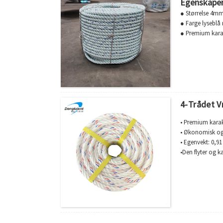
Egenskape
● Størrelse 4m
● Farge lyseblå
● Premium kara
● Økonomisk og
● Egenvekt: 0,9
● Det flyter og 
● Smeltepunkt: 
● God motstand
● UV-stabilisert
4-Trådet V
• Premium karak
• Økonomisk og 
• Egenvekt: 0,91
•Den flyter og k
•Forlengelse:21
•Smeltepunkt:1
•God motstand 
• Brukes til fisk