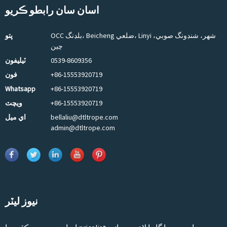
اسان سان رابطو ڪريو
OCC بلڊنگ، Beicheng ضلعي، Linyi شهر، شنڊونگ صوبي،
پتو
چين
0539-8609356
ٽيليفون
+86-15553920719
فون
Whatsapp
+86-15553920719
+86-15553920719
ويچٽ
bellaliu@dtltrope.com
اي ميل
admin@dtltrope.com
نيوز ليٽر