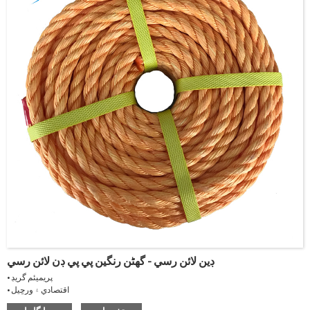
ڊين لائن رسي - گھڻن رنگين پي پي ڊن لائن رسي
• پريميئم گريڊ
• اقتصادي ۽ ورڇيل
مخصوص ڪشش ثقل: 0.91