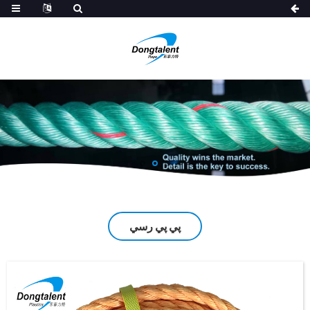
پي پي رسي