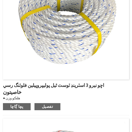
اڇو نيرو 3 اسٽرينڊ ٽوسٽ ٿيل پوليپروپيلين فلوٽنگ رسي
خاصيتون
● هلڪو وزن
● اعلي طاقت
تفصيل
پڇا ڳاڇا
● روٽ ۽ پاڻي مزاحمتي
● مضبوط، پائيدار ۽ هلڪو وزن
● تري ٿو ۽ پاڻي جذب نٿو ڪري يا سڪي ٿو
● ڪشش ثقل: 0.91g/cm3
● پگھلڻ واري پوائنٽ: 165℃