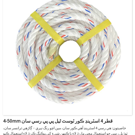
● ڊگھائي: 21٪
● spliced ​​ڪري سگهجي ٿو
● رسي جي هر ٽڪڙي تي ڪو به ٽڪر نه
4-50mm قطر 4 اسٽرينڊ ڪور ٽوسٽ ٿيل پي پي رسي سان
خاصيتون: هي رسي 4 اسٽرينڊ آهي ڪور سان، مين اڇو رنگ نيري ۽ ڳاڙهي ٽرانسر سان،
ٽوڙيل رسي جو استعمال مڇي مارڻ لاءِ يا ڪنهن شيءِ کي پيڪنگ ڪرڻ لاءِ استعمال ڪيو