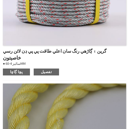
گرين ۽ ڳاڙهي رنگ سان اعلي طاقت پي پي ڊن لائن رسي
خاصيتون
● سائيز 4-60MM
● ڳاڙهو رنگ ڳاڙهي ٽريسر سان
تفصيل
پڇا ڳاڇا
● ڊگھائي ترتيب ڏئي سگهجي ٿو
● اعلي abrasion مزاحمت
● گلي ۾ طاقت جو نقصان نه ٿيو
● اسٽور گلي
● سڙڻ ۽ ڦڦڙن جي مزاحمت ڪري ٿو
● اعليٰ سنڀال
● پاڻيءَ ۾ تري ٿو
● آساني سان spliced