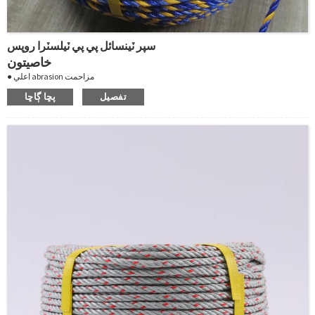
سپر ٽينسائل پي پي ٽيلسٽرا روپس
خاصيتون
● اعلي abrasion مزاحمت
● گلي ۾ طاقت جو نقصان نه ٿيو
تفصيل
پڇا ڳاڇا
● محفوظ ٿيل گلي
● سڙڻ ۽ ڦڦڙن جي مزاحمت ڪري ٿو
● سپر هٿ ڪرڻ
● آساني سان spliced
● قطر: 6mm
● ڊگھائي: 400m
● ساخت: 3 strand
● رنگ: نيرو ۽ اڇو يا ڪسٽمر جي درخواستن جي طور تي.
● Packing: پلاسٽڪ جي ڇت سان coil