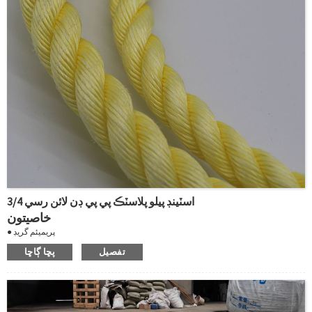
3/4 اسٽينڊ پيلو پلاسٽڪ پي پي ڊن لائن رسي
خاصيتون
● پريميئم گريڊ
● سائيز 4-60mm
تفصيل
پڇا ڳاڇا
● پيلو رنگ
● اقتصادي ۽ ورڇيل
● مخصوص ڪشش ثقل: 0.91
● اهو تري ٿو ۽ گلي يا سڪل محفوظ ڪري سگهجي ٿو
● وڌاءُ: 21 سيڪڙو وقفي تي