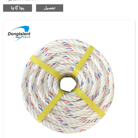
● رنگ هلڪو نيرو نيرو ٽريسر سان
تفصيل
پڇا ڳاڇا
● پريميئم گريڊ
● اقتصادي ۽ ورڇيل
● مخصوص ڪشش ثقل: 0.91
● اهو تري ٿو ۽ محفوظ ڪري سگھجي ٿو نم يا خشڪ ڊگھائي: 21٪ وقفي تي
● پگھلڻ جو نقطو: 165 ° C
● solvents ۽ chemicals کي سٺي مزاحمت
● UV مستحڪم