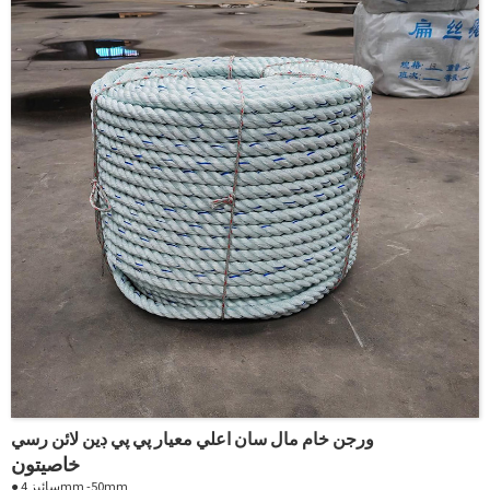
● پگھلڻ جو نقطو: 165 ° C
● solvents ۽ chemicals کي سٺي مزاحمت
ورجن خام مال سان اعلي معيار پي پي ڊين لائن رسي
خاصيتون
● سائيز 4mm -50mm