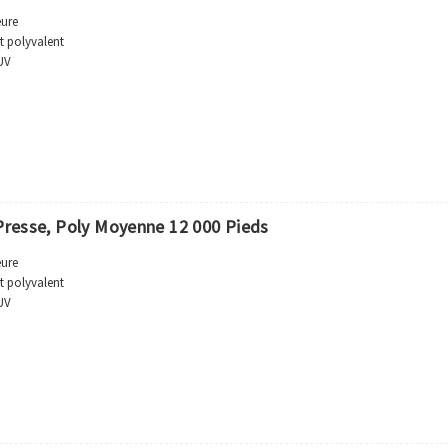
eure
t polyvalent
 UV
 Presse, Poly Moyenne 12 000 Pieds
eure
t polyvalent
 UV