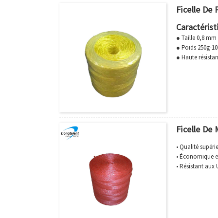
Ficelle De
Caractérist
● Taille 0,8 m
● Poids 250g-10
● Haute résistan
● Utilisation de
● Élasticité et d
● Faible conduct
● Forte résistan
● Le service OE
Ficelle De 
• Qualité supéri
• Économique e
• Résistant aux