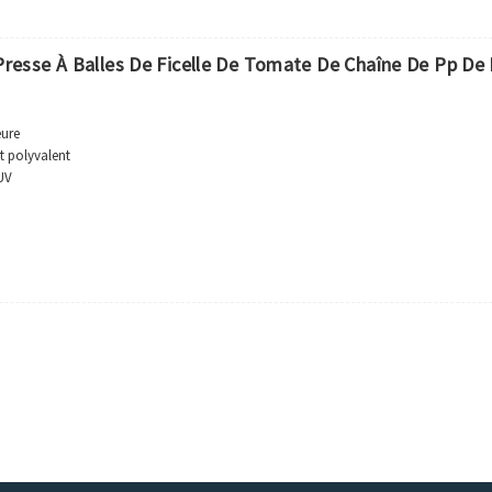
 Presse À Balles De Ficelle De Tomate De Chaîne De Pp D
eure
t polyvalent
 UV