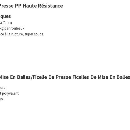
 Presse PP Haute Résistance
iques
m à 7 mm
kg par rouleaux
ce à la rupture, super solide.
 matériaux de haute qualité pour garantir la durabilité.
ouceur supérieures, pratiques à utiliser.
ivité thermique, plus stable.
ce à la corrosion et résistance aux radiations.
M est le bienvenu, nous ferons de notre mieux pour répondre à vos exigences.
Mise En Balles/Ficelle De Presse Ficelles De Mise En Balle
eure
t polyvalent
 UV