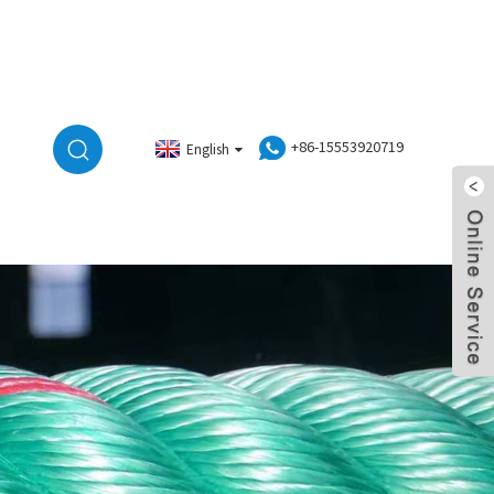
+86-15553920719
English