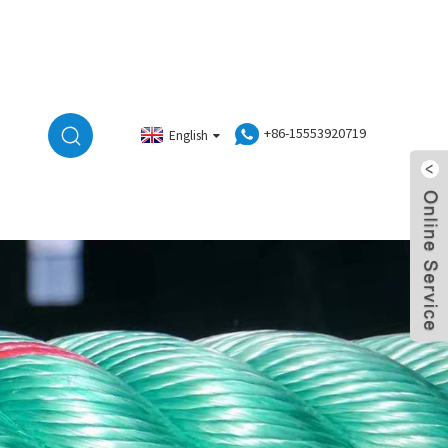
+86-15553920719
English