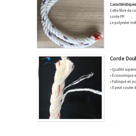
Caractéristiques
Cette fibre de c
corde PP.
Le polyester mél
et ne peut donc 
l’abrasion et à l
pêche et corde 
Elle est supérie
est lisse, non ro
Corde Doub
Les cordes mixte
solide mais flex
• Qualité supéri
• Économique e
• Fabriqué en po
• Il peut couler 
•Point de fusion
•Bonne résistan
• Utilisation po