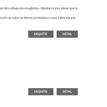
ut être utilisée plus longtemps. Résistance plus élevée que la
 proche du nylon en termes de résistance mais s'étire très peu
l’humidité et aux produits chimiques, mais sa résistance à
 les installations industrielles, il est utilisé comme filet de
ENQUÊTE
DÉTAIL
plus résistante à la rupture que le polypropylène, cette corde
olyester PP peut avoir un meilleur rapport résistance-poids,
r une haute résistance, ils peuvent également flotter sur l'eau.
ENQUÊTE
DÉTAIL