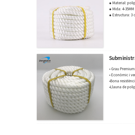
● Material: polip
● Mida: 4-35MM
● Estructura: 3 
● Color: blanc, b
● Bona resistèn
Subministr
• Grau Premium
• Econòmic i ver
•Bona resistènci
•Llauna de polip
• Ús per a la pe