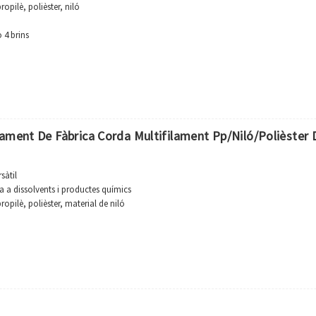
ropilè, polièster, niló
o 4 brins
lau o segons la sol·licitud del client.
cia a l'erosió de la majoria de productes químics i organismes marins
ament De Fàbrica Corda Multifilament Pp/niló/polièster 
sàtil
a a dissolvents i productes químics
ropilè, polièster, material de niló
sca, la marina, l'acuicultura