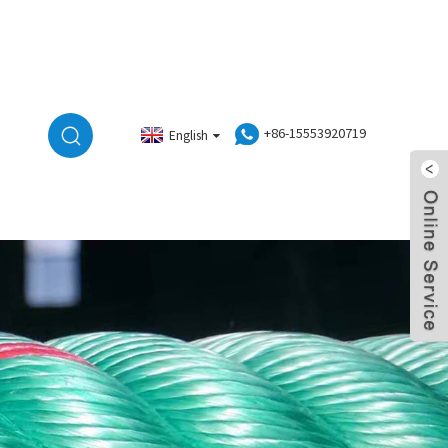
+86-15553920719
English