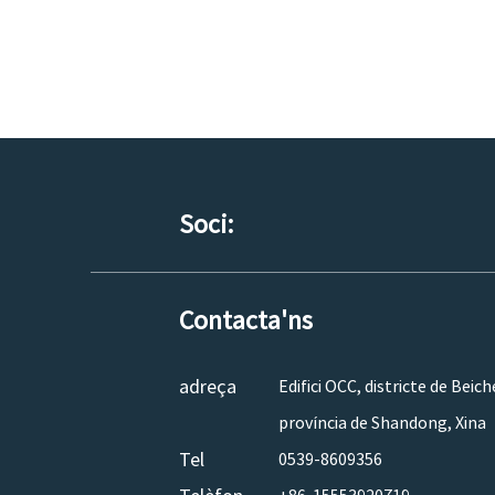
Soci:
Contacta'ns
adreça
Edifici OCC, districte de Beich
província de Shandong, Xina
Tel
0539-8609356