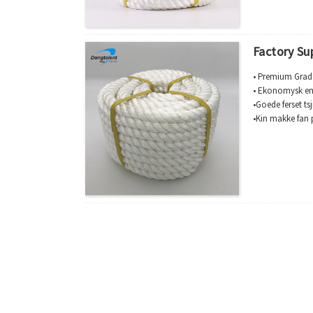
Factory Su
• Premium Grad
• Ekonomysk en 
•Goede ferset ts
•Kin makke fan 
• Gebrûk foar fi