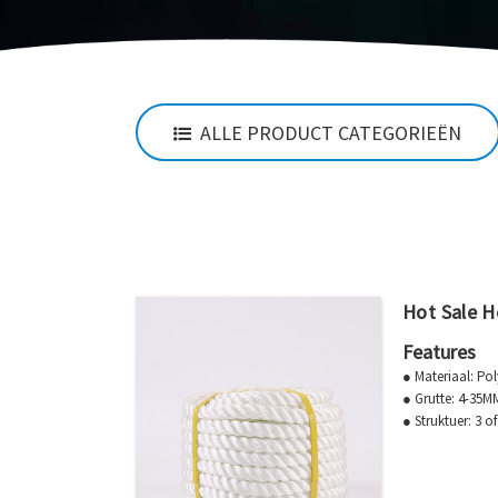
ALLE PRODUCT CATEGORIEËN
Hot Sale He
Features
● Materiaal: Po
● Grutte: 4-35M
● Struktuer: 3 of
● Kleur: Wyt, Bla
● Goed ferset t