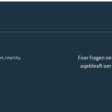
Foar fragen oer
t, Linyi City,
asjebleaft oer