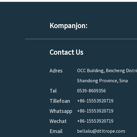
Kompanjon:
Contact Us
Adres
OCC Building, Beicheng Distric
Shandong Province, Sina
Tel
0539-8609356
Tillefoan
+86-15553920719
Whatsapp
+86-15553920719
Wechat
+86-15553920719
Email
bellaliu@dtltrope.com