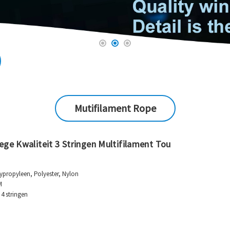
Mutifilament Rope
ge Kwaliteit 3 ​​stringen Multifilament Tou
lypropyleen, Polyester, Nylon
M
 4 stringen
u, of as per klant syn fersyk.
sjin eroazje troch de measte gemikaliën en marine organismen