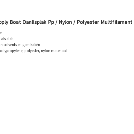
pply Boat Oanlisplak Pp / Nylon / Polyester Multifilament
e
alsidich
jin solvents en gemikaliën
polypropylene, polyester, nylon materiaal
skerij, marine, akwakultuer