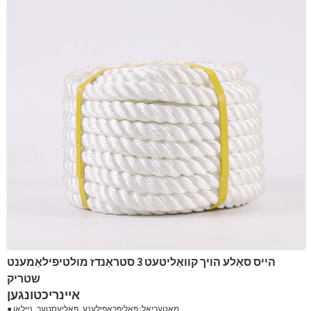
הייס סאַלע הויך קוואַליטעט 3 סטראַנדז מולטיפילאַמענט
שטריק
איינריכטונגען
● מאַטעריאַל: פּאָליפּראָפּילענע, פּאַליעסטער, ניילאָן