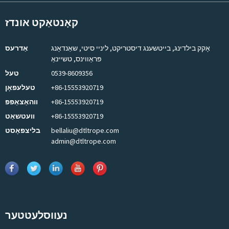
קאָנטאַקט אונדז
אָקק בילדינג, בייטשענג דיסטריקט, ליניי סיטי, שאַנדאָנג
אַדרעס
פּראַווינס, טשיינאַ
0539-8609356
טעל
+86-15553920719
טעלעפאָן
+86-15553920719
ווהאַצאַפּפּ
+86-15553920719
וועטשאַט
bellaliu@dtltrope.com
בליצפּאָסט
admin@dtltrope.com
נעווסלעטטער