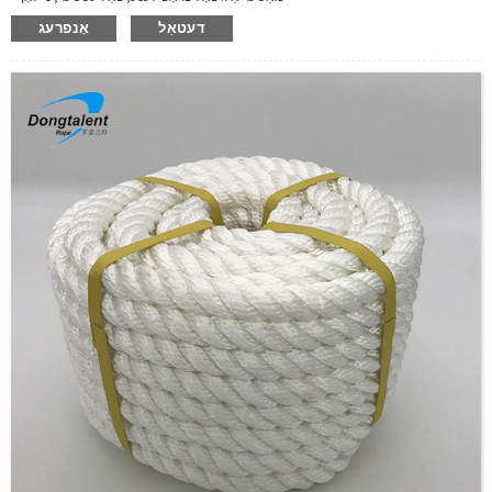
● גרייס: 4-35מם
דעטאַל
אָנפרעג
● סטרוקטור: 3 אָדער 4 סטראַנדז
● קאָליר: ווייַס, בלוי, אָדער לויט קונה ס בקשה.
● גוט קעגנשטעל צו יראָוזשאַן דורך רובֿ קעמיקאַלז און מאַרינע אָרגאַניזאַמז