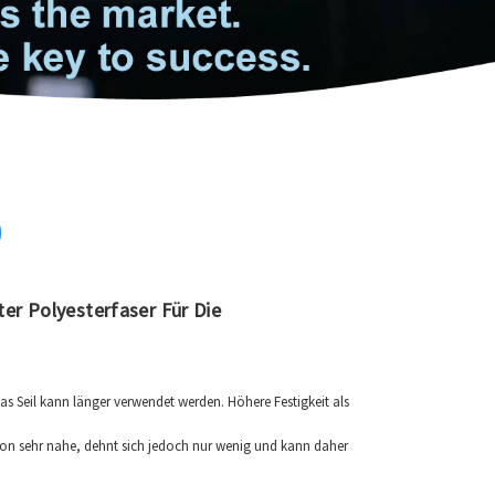
er Polyesterfaser Für Die
Das Seil kann länger verwendet werden. Höhere Festigkeit als
Nylon sehr nahe, dehnt sich jedoch nur wenig und kann daher
t und Chemikalien, weist jedoch eine überlegene
e und für den Einsatz in Industrieanlagen und wird als