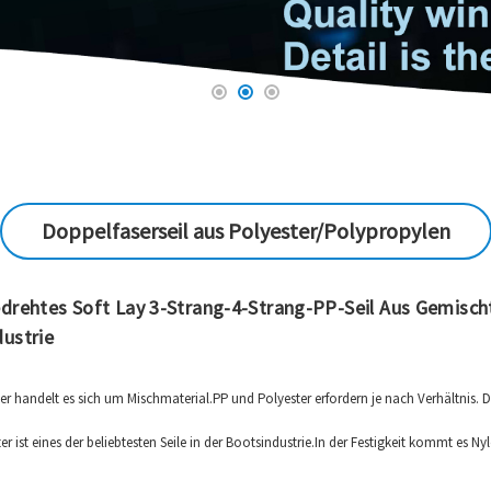
Doppelfaserseil aus Polyester/Polypropylen
drehtes Soft Lay 3-Strang-4-Strang-PP-Seil Aus Gemischt
ustrie
aser handelt es sich um Mischmaterial.PP und Polyester erfordern je nach Verhältnis. 
r ist eines der beliebtesten Seile in der Bootsindustrie.In der Festigkeit kommt es 
 nicht so gut absorbieren.Es ist ebenso beständig wie Nylon gegenüber Feuchtigkei
egenüber Abrieb und Sonnenlicht auf.Es eignet sich gut zum Festmachen, als Takelag