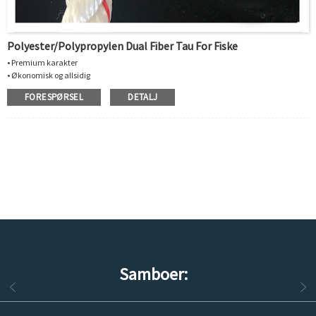
Polyester/Polypropylen Dual Fiber Tau For Fiske
• Premium karakter
• Økonomisk og allsidig
• Laget av polypropylen og polyester dual fiber
FORESPØRSEL
DETALJ
•Den kan synke ned i vann
•Smeltepunkt:165-265°C
•God motstand mot løsemidler og kjemikalier
• Brukes til fiske, marin, akvakultur
Samboer: