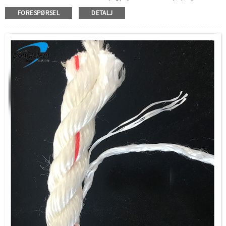
.tauet kan brukes lengre tid .høyere styrke enn pp-tau.
FORESPØRSEL
DETALJ
Pp blandet polyester er et av de mest populære tauene i båtbransjen.Den er veldig
nær nylon i styrke, men strekker seg veldig lite og kan derfor ikke absorbere
støtbelastninger også.Den er like motstandsdyktig som nylon mot fuktighet og
kjemikalier, men er overlegen i motstand mot slitasje og sollys.God til fortøyning,
rigging og bruk i industrianlegg, den brukes som fiskegarn og boltetau, tauslynge og
ved siden av slepetross.
Det er overlegent kun ren polyester eller polypropylen, lettere enn polyester og
sterkere bruddstyrke enn polypropylen, dette tauet er glatt, ikke-roterende og
utmerket friksjonskoeffisient.
Blandede tau er foretrukket av flere sluttbrukere, fordi PP-blanding Polyester kan ha
et bedre styrke-vektforhold, sterk, men fleksibel. Polyesteroverflaten kan være mer
anti-aldring, og olefinkjerne kan gi høy styrke, de kan også flyte på vannet.