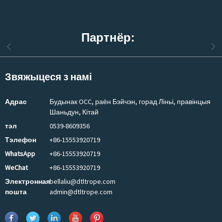
Партнёр:
Звяжыцеся з намі
Адрас
Будынак OCC, раён Бэйчэн, горад Ліньі, правінцыя
Шаньдун, Кітай
тэл
0539-8609356
Тэлефон
+86-15553920719
WhatsApp
+86-15553920719
WeChat
+86-15553920719
Электронная
bellaliu@dtltrope.com
пошта
admin@dtltrope.com