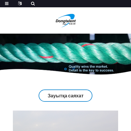
Зауытқа саяхат