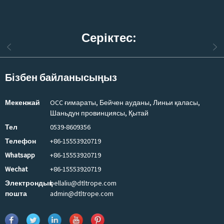
Серіктес:
Бізбен байланысыңыз
Мекенжай
OCC ғимараты, Бейчен ауданы, Линьи қаласы,
Шаньдун провинциясы, Қытай
Тел
0539-8609356
Телефон
+86-15553920719
Whatsapp
+86-15553920719
Wechat
+86-15553920719
Электрондық
bellaliu@dtltrope.com
пошта
admin@dtltrope.com