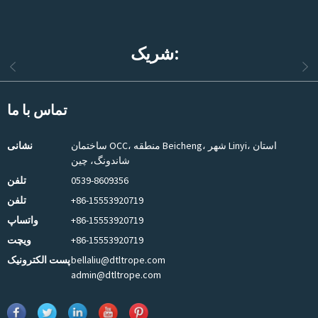
شریک:
تماس با ما
ساختمان OCC، منطقه Beicheng، شهر Linyi، استان
نشانی
شاندونگ، چین
0539-8609356
تلفن
+86-15553920719
تلفن
+86-15553920719
واتساپ
+86-15553920719
ویچت
bellaliu@dtltrope.com
پست الکترونیک
admin@dtltrope.com