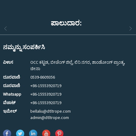
ಪಾಲುದಾರ:
ನಮ್ಮನ್ನು ಸಂಪರ್ಕಿಸಿ
ವಿಳಾಸ
OCC ಕಟ್ಟಡ, ಬೀಚೆಂಗ್ ಜಿಲ್ಲೆ, ಲಿನಿ ನಗರ, ಶಾಂಡೋಂಗ್ ಪ್ರಾಂತ್ಯ,
ಚೀನಾ
ದೂರವಾಣಿ
0539-8609356
ದೂರವಾಣಿ
+86-15553920719
Whatsapp
+86-15553920719
ವೆಚಾಟ್
+86-15553920719
ಇಮೇಲ್
bellaliu@dtltrope.com
admin@dtltrope.com