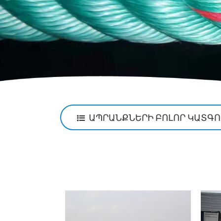
ԱՊՐԱՆՔՆԵՐԻ ԲՈԼՈՐ ԿԱՏԳ