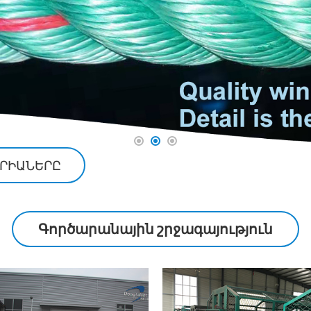
ՈՐԻԱՆԵՐԸ
Գործարանային շրջագայություն