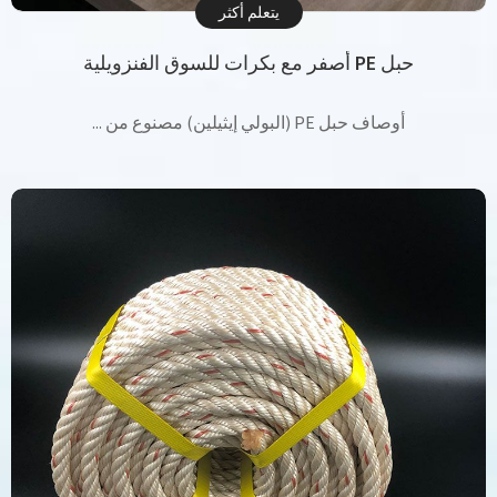
يتعلم أكثر
حبل PE أصفر مع بكرات للسوق الفنزويلية
أوصاف حبل PE (البولي إيثيلين) مصنوع من ...