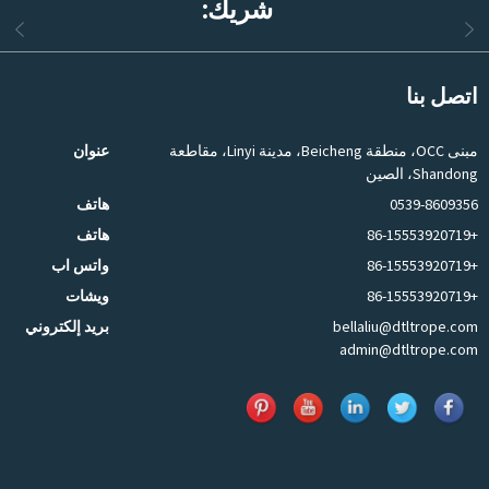
شريك:
اتصل بنا
مبنى OCC، منطقة Beicheng، مدينة Linyi، مقاطعة
عنوان
Shandong، الصين
0539-8609356
هاتف
+86-15553920719
هاتف
+86-15553920719
واتس اب
+86-15553920719
ويشات
bellaliu@dtltrope.com
بريد إلكتروني
admin@dtltrope.com