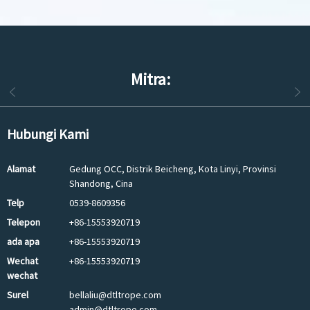
Mitra:
Hubungi Kami
Alamat
Gedung OCC, Distrik Beicheng, Kota Linyi, Provinsi
Shandong, Cina
Telp
0539-8609356
Telepon
+86-15553920719
ada apa
+86-15553920719
Wechat
+86-15553920719
wechat
Surel
bellaliu@dtltrope.com
admin@dtltrope.com