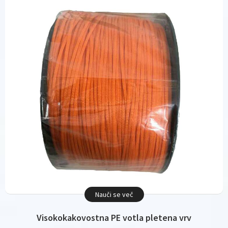
Nauči se več
Visokokakovostna PE votla pletena vrv