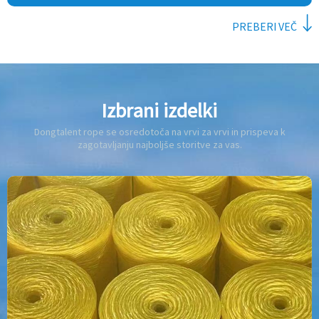
PREBERI VEČ
Izbrani izdelki
Dongtalent rope se osredotoča na vrvi za vrvi in ​​prispeva k
zagotavljanju najboljše storitve za vas.