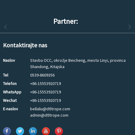
Partner:
Kontaktirajte nas
Naslov
Stavba OCC, okrožje Beicheng, mesto Linyi, provinca
Shandong, Kitajska
Tel
0539-8609356
Telefon
+86-15553920719
WhatsApp
+86-15553920719
Wechat
+86-15553920719
E-naslov
bellaliu@dtltrope.com
admin@dtltrope.com