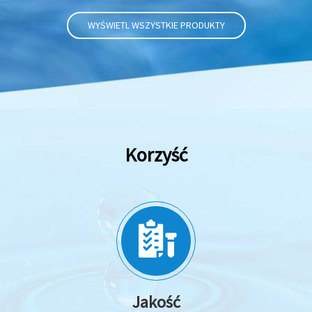
WYŚWIETL WSZYSTKIE PRODUKTY
Korzyść
Jakość