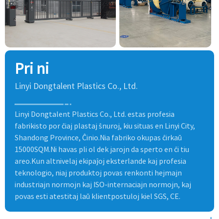
Pri ni
Linyi Dongtalent Plastics Co., Ltd.
Linyi Dongtalent Plastics Co., Ltd. estas profesia
fabrikisto por ĉiaj plastaj ŝnuroj, kiu situas en Linyi City,
Shandong Province, Ĉinio.Nia fabriko okupas ĉirkaŭ
15000SQM.Ni havas pli ol dek jarojn da sperto en ĉi tiu
areo.Kun altnivelaj ekipaĵoj eksterlande kaj profesia
teknologio, niaj produktoj povas renkonti hejmajn
industriajn normojn kaj ISO-internaciajn normojn, kaj
povas esti atestitaj laŭ klientpostuloj kiel SGS, CE.