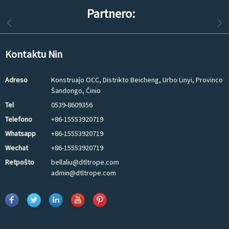
Partnero:
Kontaktu Nin
Adreso
Konstruaĵo OCC, Distrikto Beicheng, Urbo Linyi, Provinco
Ŝandongo, Ĉinio
Tel
0539-8609356
Telefono
+86-15553920719
Whatsapp
+86-15553920719
Wechat
+86-15553920719
Retpoŝto
bellaliu@dtltrope.com
admin@dtltrope.com