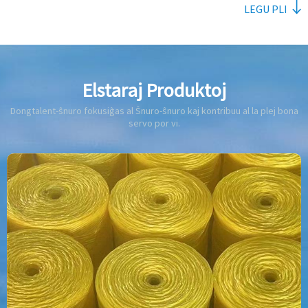
LEGU PLI
Elstaraj Produktoj
Dongtalent-ŝnuro fokusiĝas al Ŝnuro-ŝnuro kaj kontribuu al la plej bona
servo por vi.