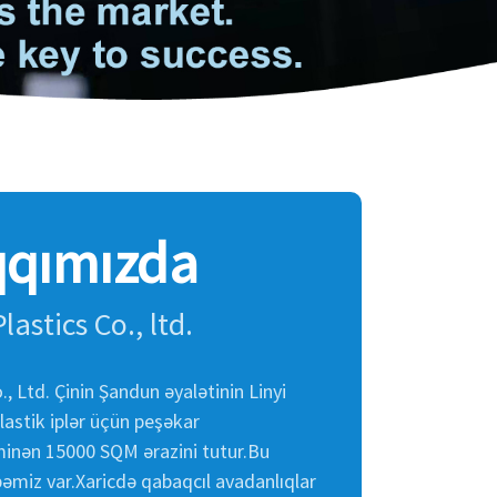
qqımızda
lastics Co., ltd.
., Ltd. Çinin Şandun əyalətinin Linyi
lastik iplər üçün peşəkar
xminən 15000 SQM ərazini tutur.Bu
bəmiz var.Xaricdə qabaqcıl avadanlıqlar