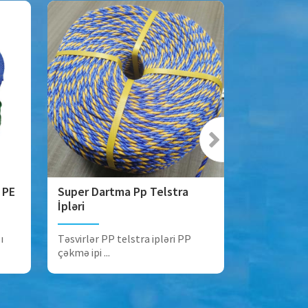
 PE
Super Dartma Pp Telstra
İsti satış 
İpləri
telli Multi
ı
Təsvirlər PP telstra ipləri PP
Təsvirlər İp
çəkmə ipi ...
hazırlana bil