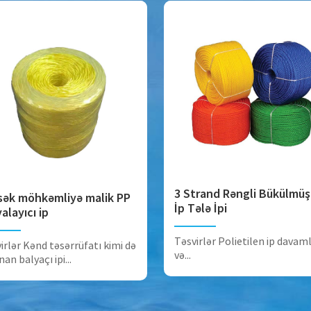
3 Strand Rəngli Bükülmüş
sək möhkəmliyə malik PP
İp Tələ İpi
alayıcı ip
Təsvirlər Polietilen ip davaml
irlər Kənd təsərrüfatı kimi də
və...
nan balyaçı ipi...