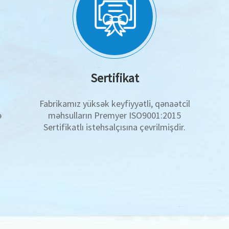
Sertifikat
ə
Fabrikamız yüksək keyfiyyətli, qənaətcil
ə
məhsulların Premyer ISO9001:2015
Sertifikatlı istehsalçısına çevrilmişdir.