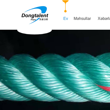
Ev
Məhsullar
Xəbərl