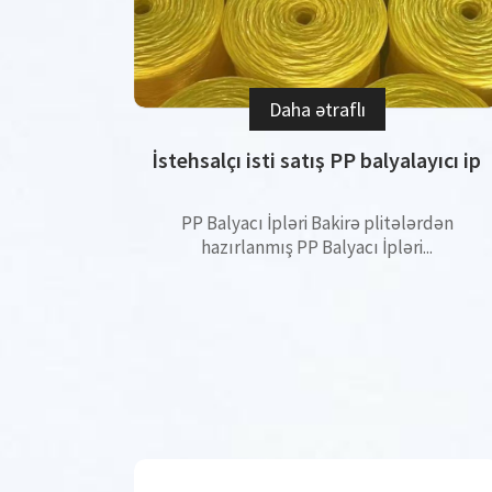
Daha ətraflı
İstehsalçı isti satış PP balyalayıcı ip
PP Balyacı İpləri Bakirə plitələrdən
hazırlanmış PP Balyacı İpləri...