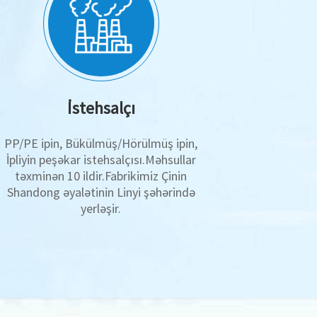
İstehsalçı
PP/PE ipin, Bükülmüş/Hörülmüş ipin,
İpliyin peşəkar istehsalçısı.Məhsullar
təxminən 10 ildir.Fabrikimiz Çinin
Shandong əyalətinin Linyi şəhərində
yerləşir.