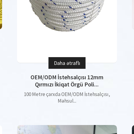
Daha ətraflı
OEM/ODM İstehsalçısı 12mm
Qırmızı İkiqat Örgü Poli...
100 Metre çarxda OEM/ODM İstehsalçısı,
Məhsul...