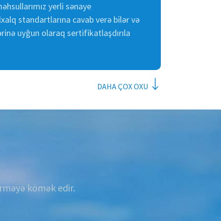
məhsullarımız yerli sənaye
xalq standartlarına cavab verə bilər və
rinə uyğun olaraq sertifikatlaşdırıla
DAHA ÇOX OXU
tərməyə kömək edir.