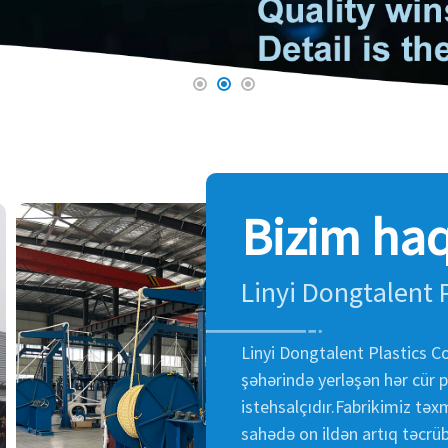
Bizim ha
Linyi Dongtalent P
Linyi Dongtalent Plastics Co
şəhərində yerləşən hər cür p
istehsalçıdır.Fabrikimiz tə
sahədə on ildən artıq təcrü