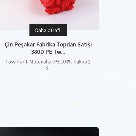
Daha ətraflı
Çin Peşəkar Fabrika Topdan Satışı
380D PE Tw...
Təsvirlər 1. Materiallar:PE 100% bakirə 2.
S...