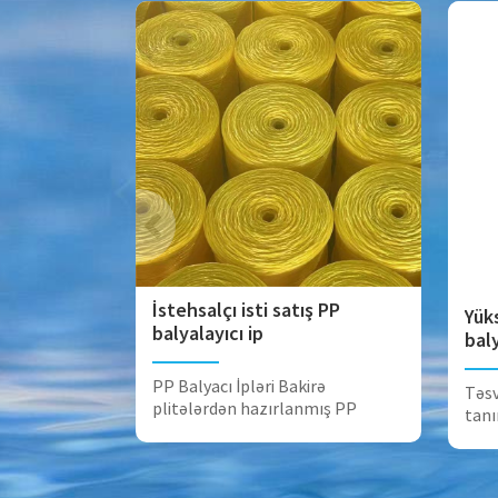
İstehsalçı isti satış PP
Yük
balyalayıcı ip
baly
PP Balyacı İpləri Bakirə
Təsv
plitələrdən hazırlanmış PP
tanı
Balyacı İpləri...