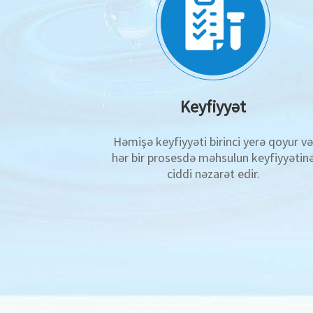
Keyfiyyət
Həmişə keyfiyyəti birinci yerə qoyur v
hər bir prosesdə məhsulun keyfiyyətin
ciddi nəzarət edir.