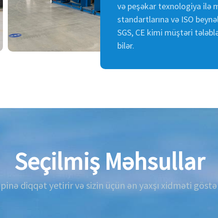
və peşəkar texnologiya ilə 
standartlarına və ISO beynəl
SGS, CE kimi müştəri tələblə
bilər.
Seçilmiş Məhsullar
ipinə diqqət yetirir və sizin üçün ən yaxşı xidməti gös