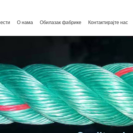
ести
О нама
Обилазак фабрике
Контактирајте нас