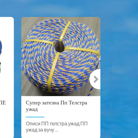
 ПЕ
Супер затезна Пп Телстра
Врућа рас
ужад
Висококва
мултифила
Описи ПП телстра ужад ПП
Описи Кон
ужад за вучу ...
направити 