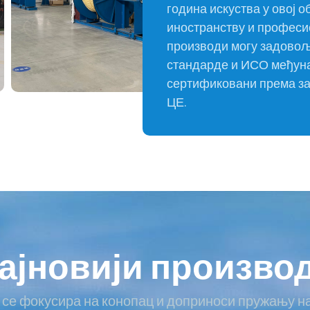
година искуства у овој 
иностранству и професи
производи могу задовољ
стандарде и ИСО међуна
сертификовани према за
ЦЕ.
ајновији произво
се фокусира на конопац и доприноси пружању на