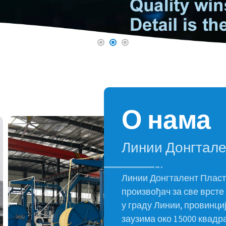
О нама
Линии Донгтален
Линии Донгталент Пласти
произвођач за све врсте
у граду Линии, провинц
заузима око 15000 квад