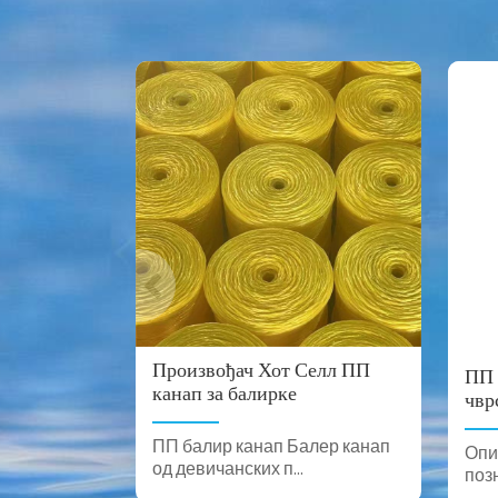
Произвођач Хот Селл ПП
ПП 
канап за балирке
чвр
ПП балир канап Балер канап
Опи
од девичанских п...
позн