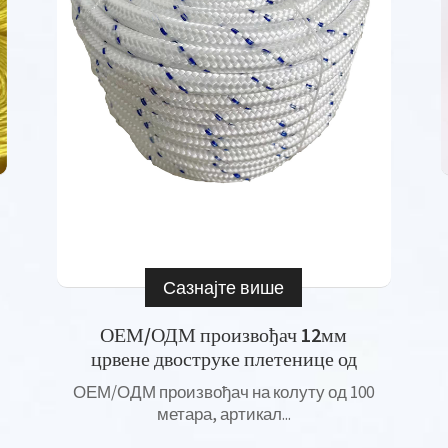
Сазнајте више
ОЕМ/ОДМ произвођач 12мм
црвене двоструке плетенице од
поли...
ОЕМ/ОДМ произвођач на колуту од 100
метара, артикал...