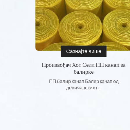
Сазнајте више
Произвођач Хот Селл ПП канап за
балирке
ПП балир канап Балер канап од
девичанских п...