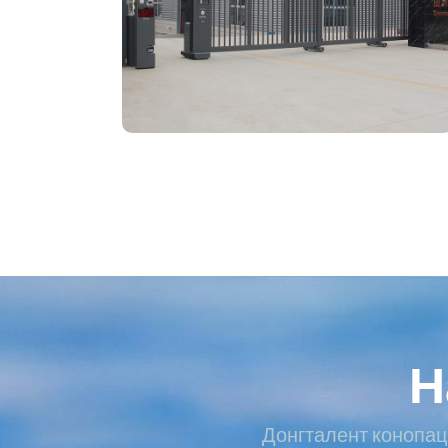
Н
Донгталент конопац 