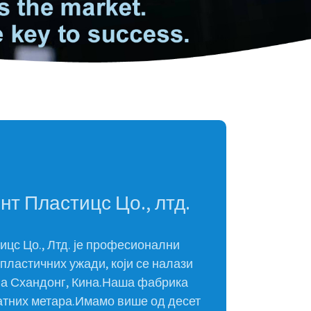
т Пластицс Цо., лтд.
цс Цо., Лтд. је професионални
 пластичних ужади, који се налази
ија Схандонг, Кина.Наша фабрика
ратних метара.Имамо више од десет