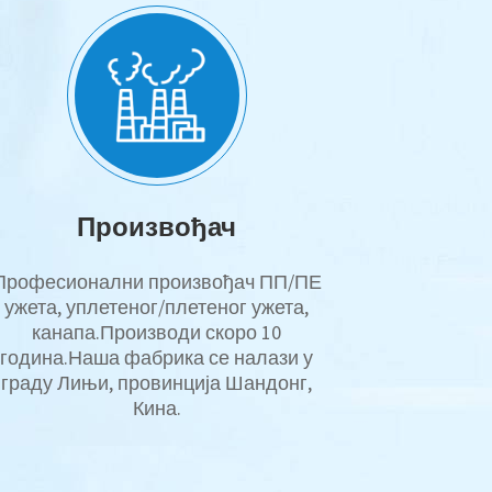
Произвођач
Професионални произвођач ПП/ПЕ
ужета, уплетеног/плетеног ужета,
канапа.Производи скоро 10
година.Наша фабрика се налази у
граду Лињи, провинција Шандонг,
Кина.