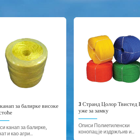
3 Странд Цолор Твистед
канап за балирке високе
уже за замку
стоће
Описи Полиетиленски
си канап за балирке,
конопац је издржљив и...
ат и као агри...