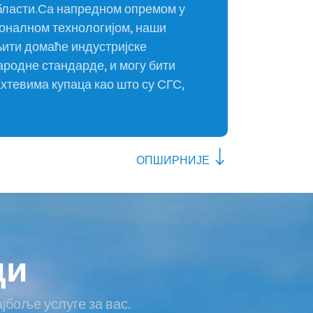
области.Са напредном опремом у
оналном технологијом, наши
ити домаће индустријске
родне стандарде, и могу бити
хтевима купаца као што су СГС,
ОПШИРНИЈЕ
ди
јбоље услуге за вас.