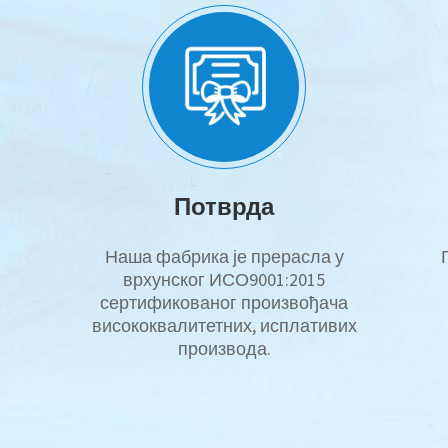
Потврда
Наша фабрика је прерасла у
врхунског ИСО9001:2015
сертификованог произвођача
висококвалитетних, исплативих
производа.