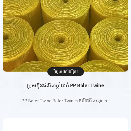
ស្វែង​យល់​បន្ថែម
ក្រុមហ៊ុនផលិតក្តៅលក់ PP Baler Twine
PP Baler Twine Baler Twines ផលិតពី virgin p...