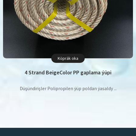
Köpräk oka
4 Strand BeigeColor PP gaplama ýüpi
Düşündirişler Polipropilen ýüp poldan ýasaldy ...