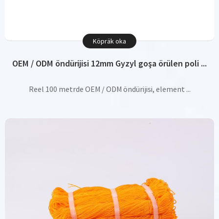
Köpräk oka
OEM / ODM öndürijisi 12mm Gyzyl goşa örülen poli ...
Reel 100 metrde OEM / ODM öndürijisi, element ...