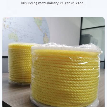
Düşündiriş materiallary: PE reňki: Bizde ...