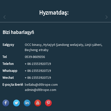
Hyzmatdaş:
Bizi habarlaşyň
Salgysy
OCC binasy, Hytaýyň Şandong welaýaty, Linýi şäheri,
Beçheng etraby
Tel
0539-8609356
Telefon
+ 86-15553920719
Whatsapp
+ 86-15553920719
Wechat
+ 86-15553920719
E-poçta iberiň
bellaliu@dtltrope.com
admin@dtltrope.com