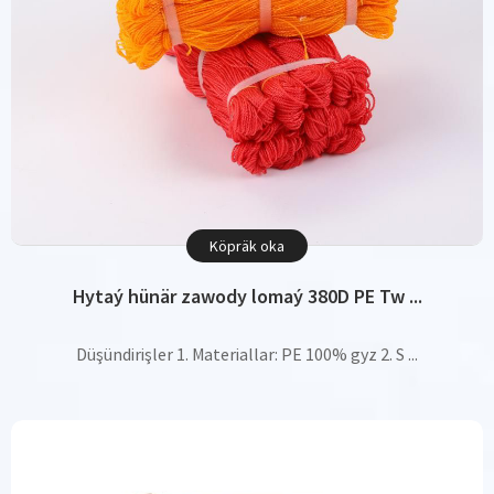
Köpräk oka
Hytaý hünär zawody lomaý 380D PE Tw ...
Düşündirişler 1. Materiallar: PE 100% gyz 2. S ...