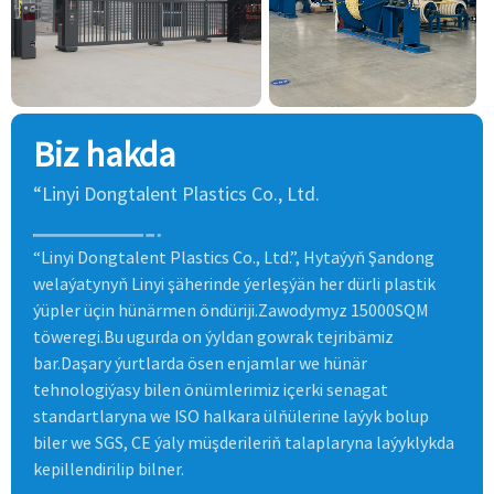
Biz hakda
“Linyi Dongtalent Plastics Co., Ltd.
“Linyi Dongtalent Plastics Co., Ltd.”, Hytaýyň Şandong
welaýatynyň Linyi şäherinde ýerleşýän her dürli plastik
ýüpler üçin hünärmen öndüriji.Zawodymyz 15000SQM
töweregi.Bu ugurda on ýyldan gowrak tejribämiz
bar.Daşary ýurtlarda ösen enjamlar we hünär
tehnologiýasy bilen önümlerimiz içerki senagat
standartlaryna we ISO halkara ülňülerine laýyk bolup
biler we SGS, CE ýaly müşderileriň talaplaryna laýyklykda
kepillendirilip bilner.