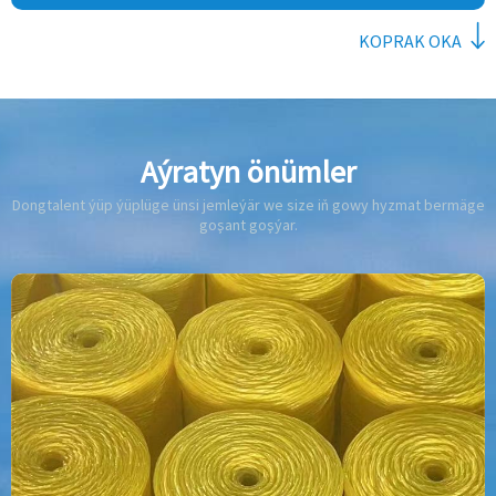
KOPRAK OKA
Aýratyn önümler
Dongtalent ýüp ýüplüge ünsi jemleýär we size iň gowy hyzmat bermäge
goşant goşýar.