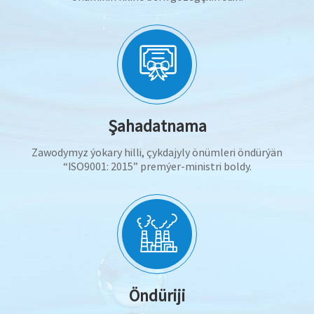
Şahadatnama
Zawodymyz ýokary hilli, çykdajyly önümleri öndürýän
“ISO9001: 2015” premýer-ministri boldy.
Öndüriji