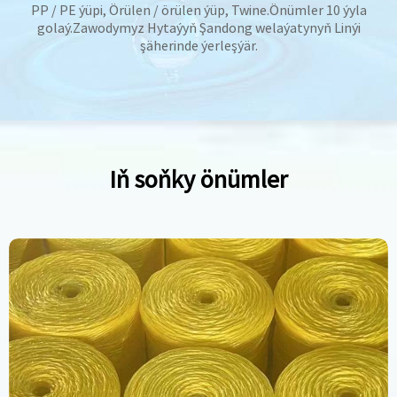
PP / PE ýüpi, Örülen / örülen ýüp, Twine.Önümler 10 ýyla
golaý.Zawodymyz Hytaýyň Şandong welaýatynyň Linýi
şäherinde ýerleşýär.
Iň soňky önümler