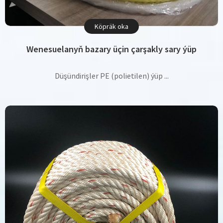
Köpräk oka
Wenesuelanyň bazary üçin çarşakly sary ýüp
Düşündirişler PE (polietilen) ýüp ...