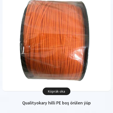
Köpräk oka
Qualityokary hilli PE boş örülen ýüp