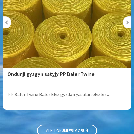
Öndüriji gyzgyn satyjy PP Baler Twine
PP Baler Twine Baler Ekiz gyzdan ýasalan ekizler ...
ALHLI ÖNÜMLERI GÖRÜŇ