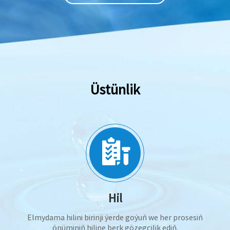
Üstünlik
Hil
Elmydama hilini birinji ýerde goýuň we her prosesiň
önüminiň hiline berk gözegçilik ediň.