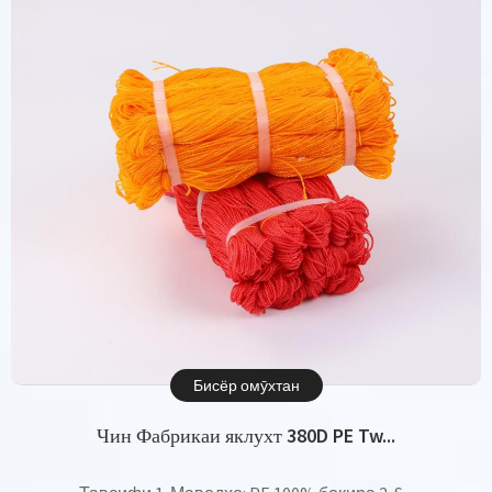
Бисёр омӯхтан
Чин Фабрикаи яклухт 380D PE Tw...