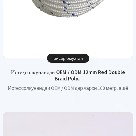
Бисёр омӯхтан
Истеҳсолкунандаи OEM / ODM 12mm Red Double
Braid Poly...
Истеҳсолкунандаи OEM / ODM дар чархи 100 метр, ашё
...