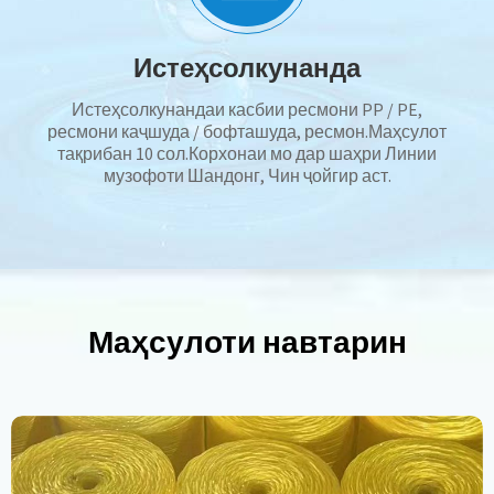
Истеҳсолкунанда
Истеҳсолкунандаи касбии ресмони PP / PE,
ресмони каҷшуда / бофташуда, ресмон.Маҳсулот
тақрибан 10 сол.Корхонаи мо дар шаҳри Линии
музофоти Шандонг, Чин ҷойгир аст.
Маҳсулоти навтарин