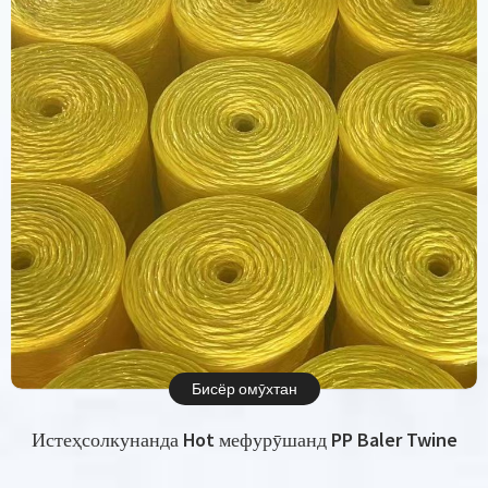
Бисёр омӯхтан
Истеҳсолкунанда Hot мефурӯшанд PP Baler Twine