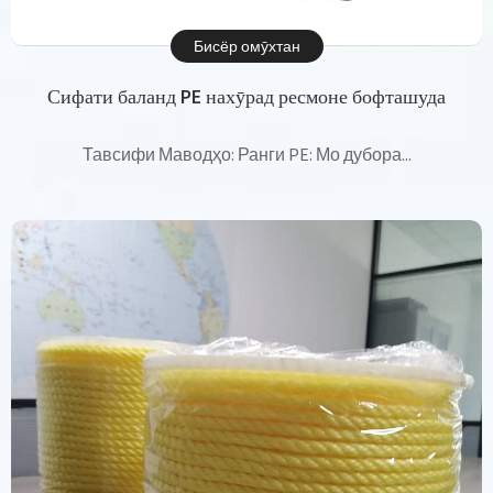
Бисёр омӯхтан
Сифати баланд PE нахӯрад ресмоне бофташуда
Тавсифи Маводҳо: Ранги PE: Мо дубора...