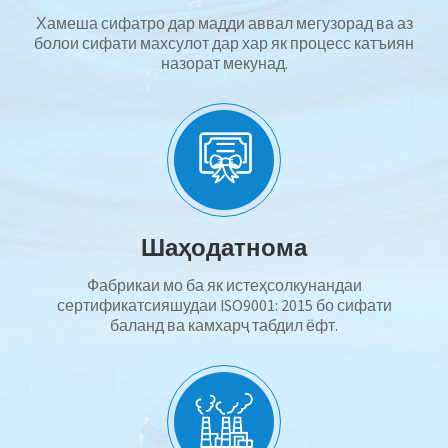
Хамеша сифатро дар мадди аввал мегузорад ва аз
болои сифати махсулот дар хар як процесс катъиян
назорат мекунад.
Шаҳодатнома
Фабрикаи мо ба як истеҳсолкунандаи
сертификатсияшудаи ISO9001: 2015 бо сифати
баланд ва камхарҷ табдил ёфт.