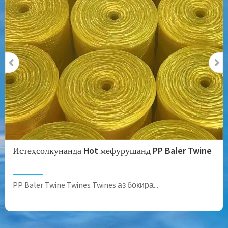
Истеҳсолкунанда Hot мефурӯшанд PP Baler Twine
PP Baler Twine Twines Twines аз бокира...