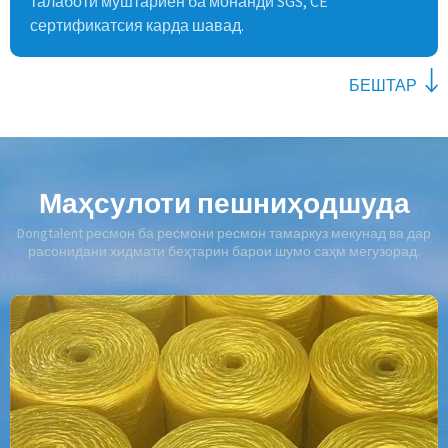
талаботи муштариён ба монанди SGS, CE
сертификатсия карда шавад.
БЕШТАР
Маҳсулоти пешниҳодшуда
Dongtalent ресмон ба ресмони ресмон тамаркуз мекунад ва дар
расонидани хидмати беҳтарин барои шумо саҳм мегузорад.