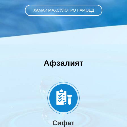
ХАМАИ МАХСУЛОТРО НАМОЕД
Афзалият
Сифат