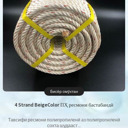
Бисёр омӯхтан
4 Strand BeigeColor ПҲ ресмони бастабандӣ
Тавсифи ресмони полипропиленӣ аз полипропиленӣ
сохта шудааст ...