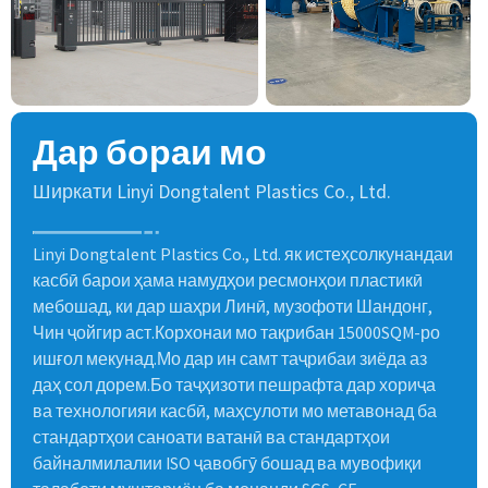
Дар бораи мо
Ширкати Linyi Dongtalent Plastics Co., Ltd.
Linyi Dongtalent Plastics Co., Ltd. як истеҳсолкунандаи
касбӣ барои ҳама намудҳои ресмонҳои пластикӣ
мебошад, ки дар шаҳри Линӣ, музофоти Шандонг,
Чин ҷойгир аст.Корхонаи мо тақрибан 15000SQM-ро
ишғол мекунад.Мо дар ин самт таҷрибаи зиёда аз
даҳ сол дорем.Бо таҷҳизоти пешрафта дар хориҷа
ва технологияи касбӣ, маҳсулоти мо метавонад ба
стандартҳои саноати ватанӣ ва стандартҳои
байналмилалии ISO ҷавобгӯ бошад ва мувофиқи