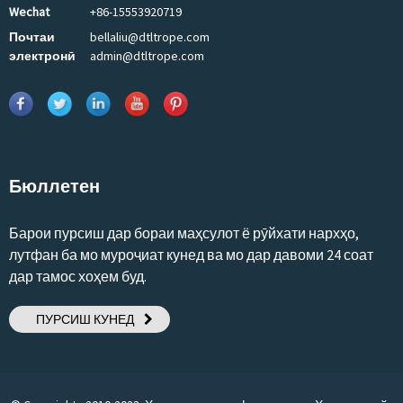
Wechat
+86-15553920719
Почтаи
bellaliu@dtltrope.com
электронӣ
admin@dtltrope.com
Бюллетен
Барои пурсиш дар бораи маҳсулот ё рӯйхати нархҳо,
лутфан ба мо муроҷиат кунед ва мо дар давоми 24 соат
дар тамос хоҳем буд.
ПУРСИШ КУНЕД