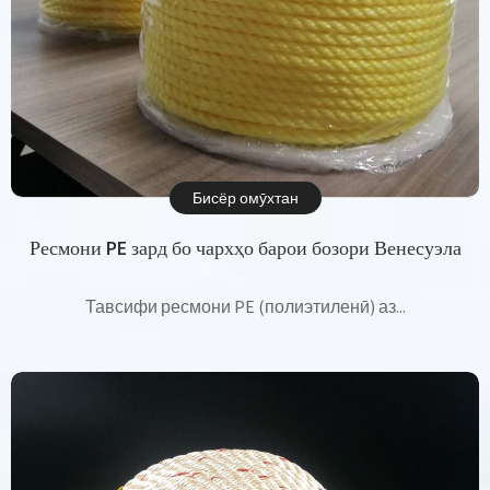
Бисёр омӯхтан
Ресмони PE зард бо чархҳо барои бозори Венесуэла
Тавсифи ресмони PE (полиэтиленӣ) аз...